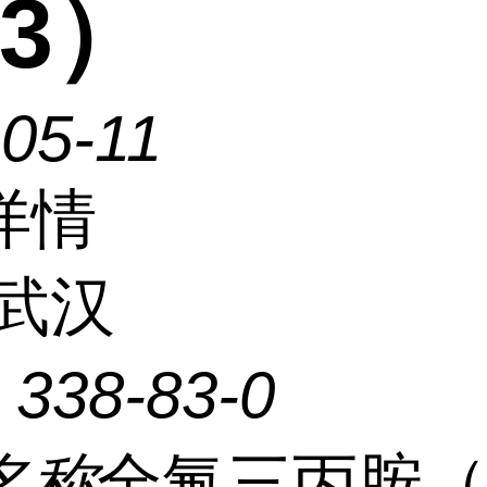
83）
05-11
详情
武汉
：
338-83-0
名称
全氟三丙胺（F