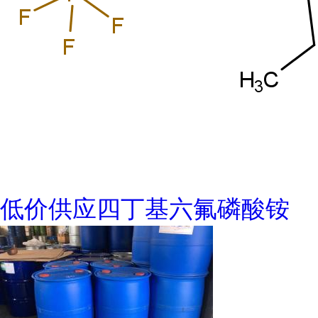
低价供应四丁基六氟磷酸铵