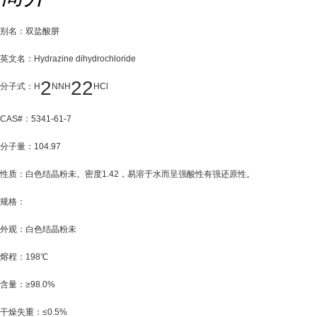
别名：双盐酸肼
英文名：Hydrazine dihydrochloride
2
22
分子式：H
NNH
HCl
CAS#：5341-61-7
分子量：104.97
性质：白色结晶粉未。密度1.42，易溶于水而呈强酸性有强还原性。
规格：
外观：白色结晶粉未
熔程：198℃
含量：≥98.0%
干燥失重：≤0.5%