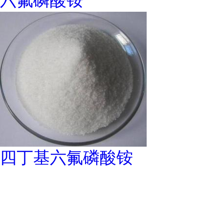
四丁基六氟磷酸铵