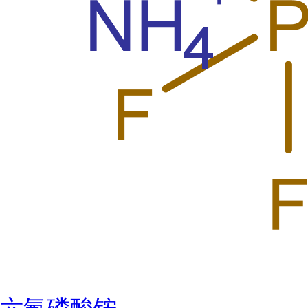
六氟磷酸铵