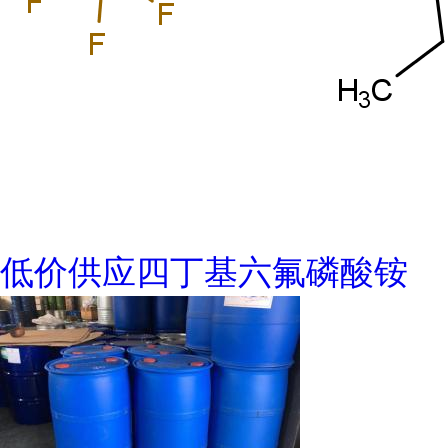
低价供应四丁基六氟磷酸铵