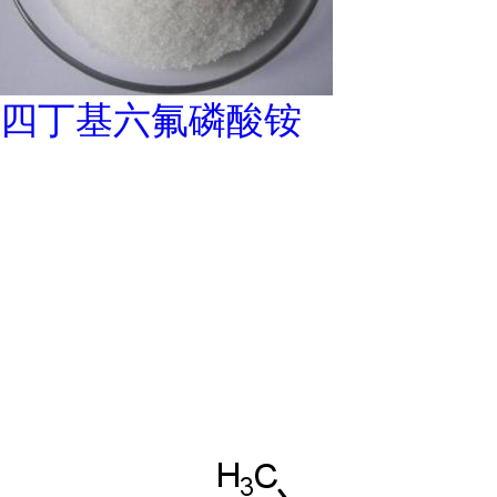
四丁基六氟磷酸铵