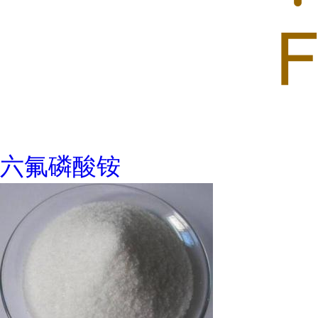
六氟磷酸铵