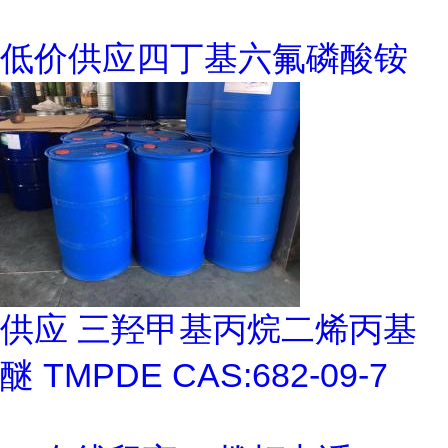
低价供应四丁基六氟磷酸铵
供应 三羟甲基丙烷二烯丙基
醚 TMPDE CAS:682-09-7