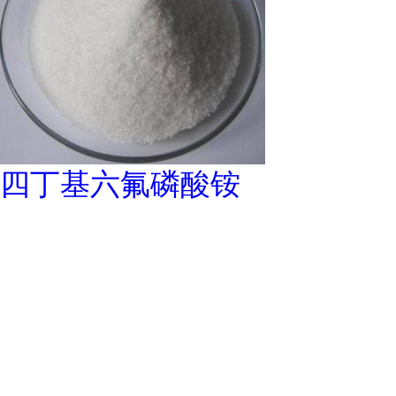
四丁基六氟磷酸铵