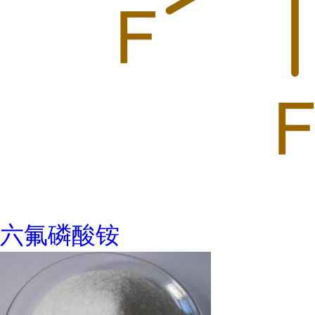
六氟磷酸铵