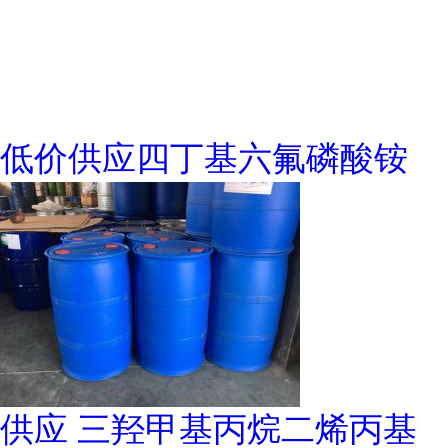
低价供应四丁基六氟磷酸铵
供应 三羟甲基丙烷二烯丙基