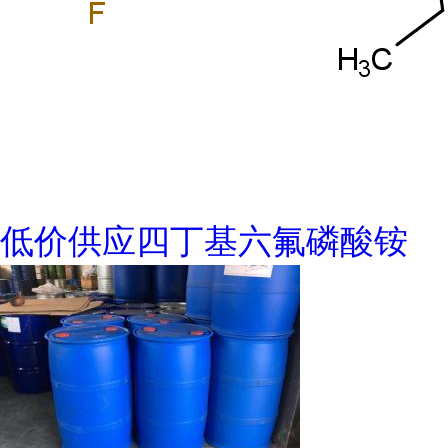
低价供应四丁基六氟磷酸铵