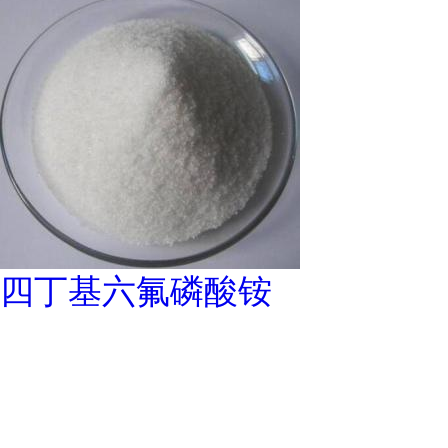
四丁基六氟磷酸铵