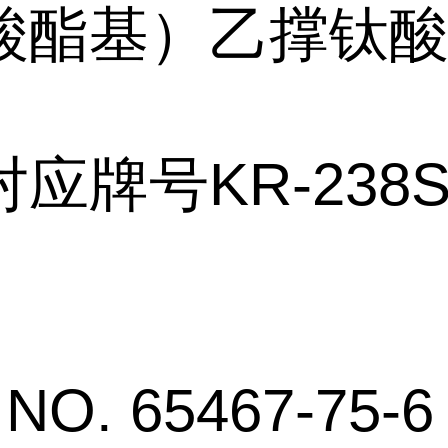
酸酯基）乙撑钛
应牌号KR-238
NO. 65467-75-6