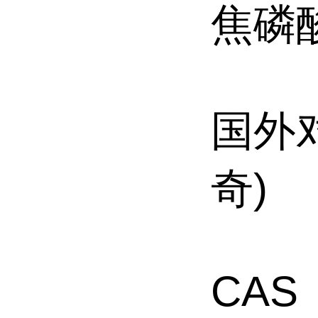
焦磷
国外对
奇)
CAS 