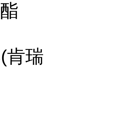
酸酯
S(肯瑞