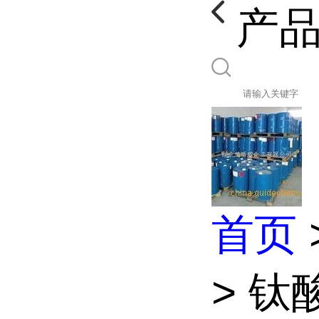
产
首页
> 钛