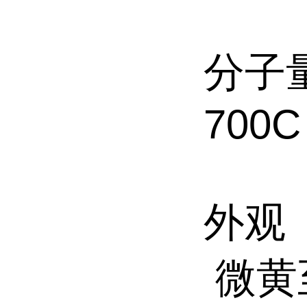
分子量
700
外观
微黄