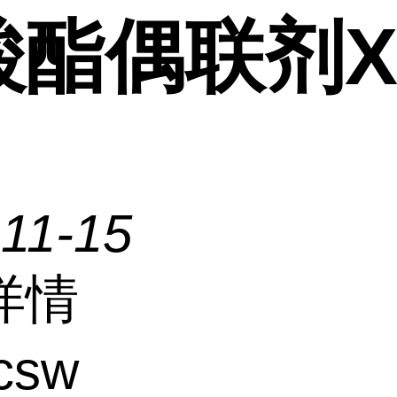
酸酯偶联剂X
11-15
详情
csw