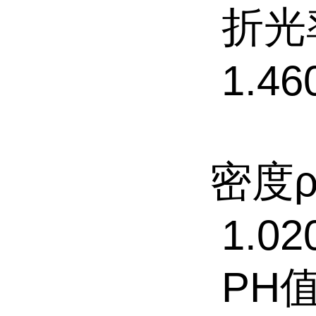
折光率
1.46
密度ρ
1.02
PH