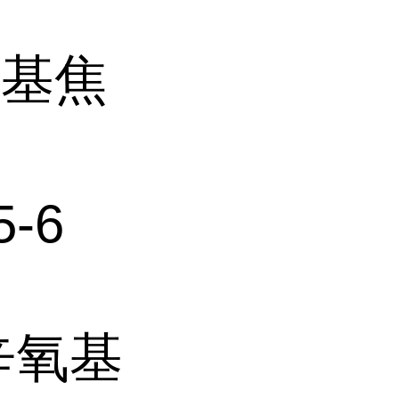
氧基焦
酯
5-6
辛氧基