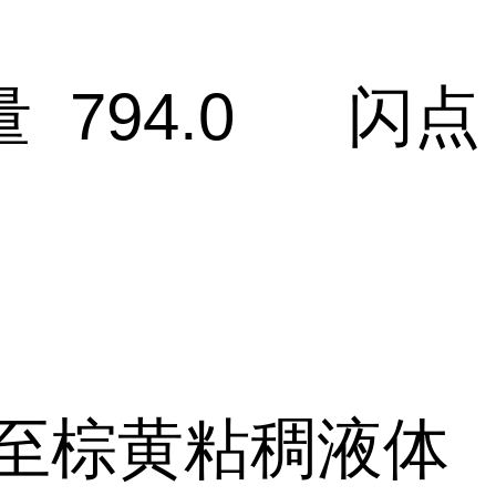
 794.0 闪点
C
至棕黄粘稠液体