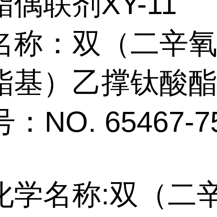
偶联剂XY-11
名称：双（二辛
酯基）乙撑钛酸
：NO. 65467-7
化学名称:双（二