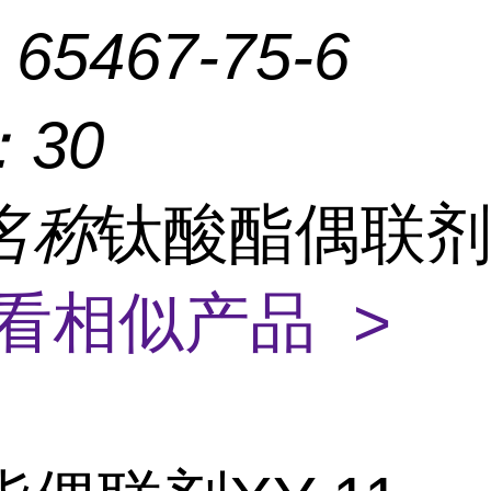
：
65467-75-6
：
30
名称
钛酸酯偶联剂X
看相似产品 >