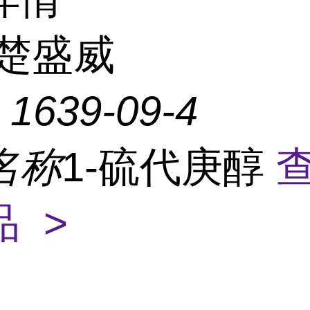
楚盛威
：
1639-09-4
名称
1-硫代庚醇
 >