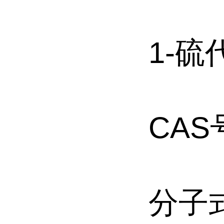
1-硫
CAS号
分子式