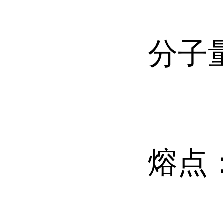
分子
熔点：