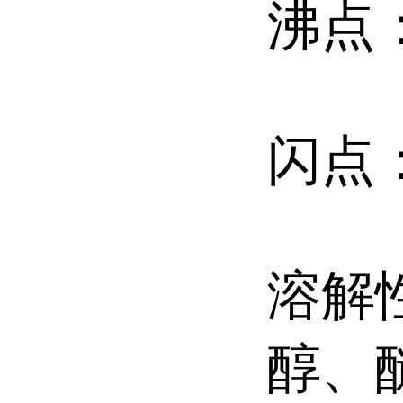
沸点：
闪点：
溶解
醇、