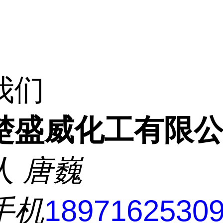
我们
楚盛威化工有限
人
唐巍
手机
1897162530