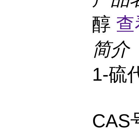
醇
查
简介
1-硫
CAS号