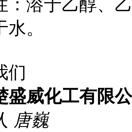
性：溶于乙醇、
于水。
我们
楚盛威化工有限
人
唐巍