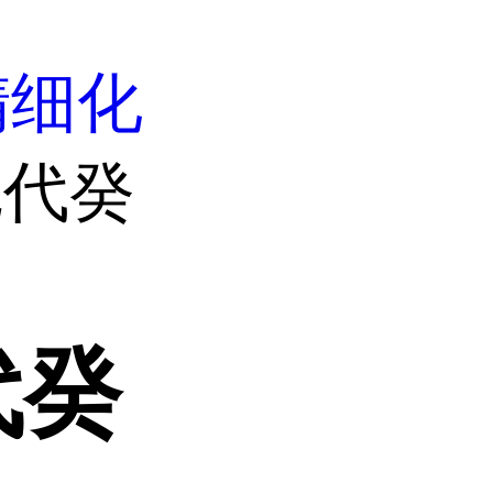
精细化
硫代癸
代癸