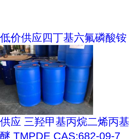
低价供应四丁基六氟磷酸铵
供应 三羟甲基丙烷二烯丙基
醚 TMPDE CAS:682-09-7