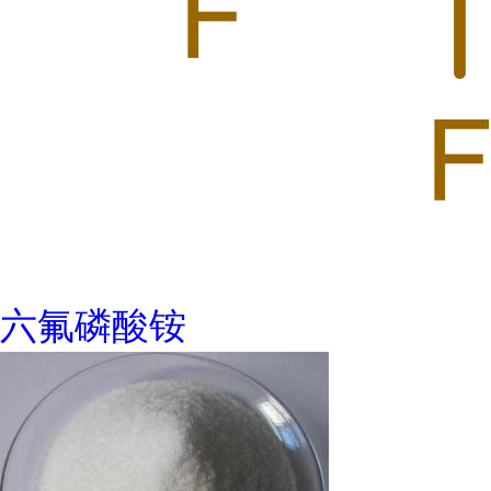
六氟磷酸铵