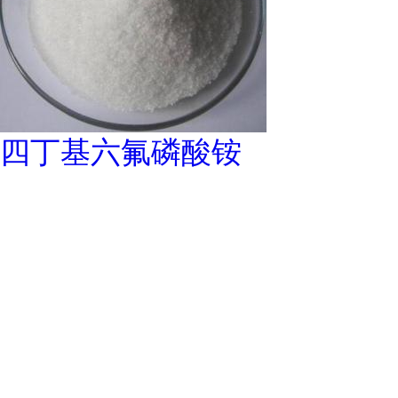
四丁基六氟磷酸铵