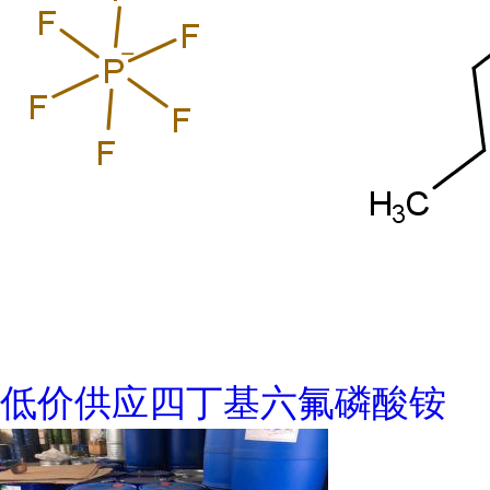
低价供应四丁基六氟磷酸铵