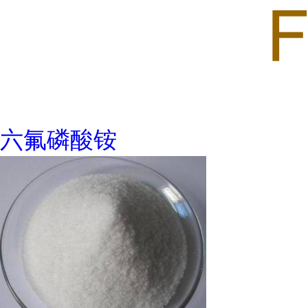
六氟磷酸铵