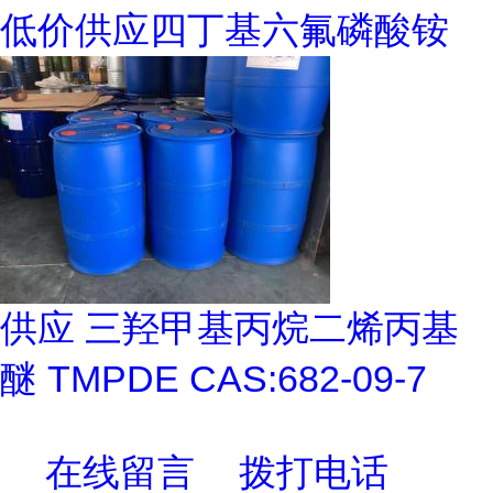
低价供应四丁基六氟磷酸铵
供应 三羟甲基丙烷二烯丙基
醚 TMPDE CAS:682-09-7
在线留言
拨打电话