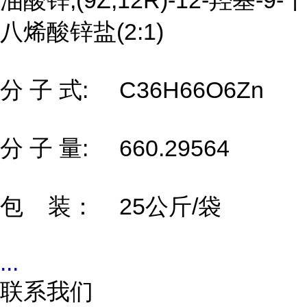
油酸锌;(9Z,12R)-12-羟基-9-十
八烯酸锌盐(2:1)
分 子 式: C36H66O6Zn
分 子 量: 660.29564
包 装： 25公斤/袋
...
联系我们