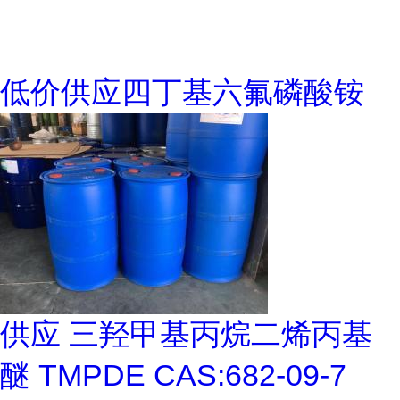
低价供应四丁基六氟磷酸铵
供应 三羟甲基丙烷二烯丙基
醚 TMPDE CAS:682-09-7