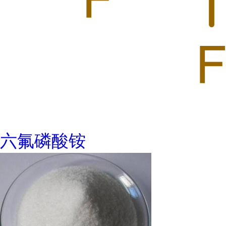
六氟磷酸铵