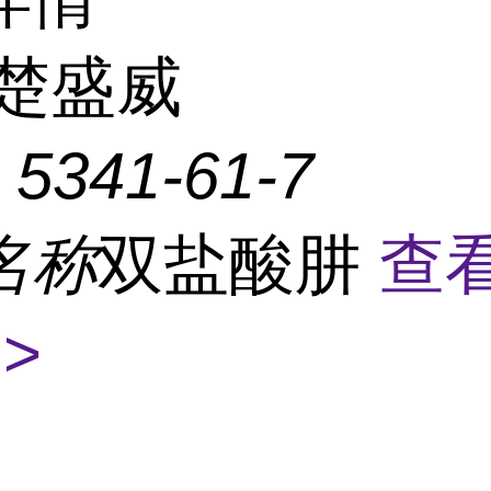
楚盛威
：
5341-61-7
名称
双盐酸肼
查
>