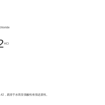
hloride
2
HCl
.42，易溶于水而呈强酸性有强还原性。