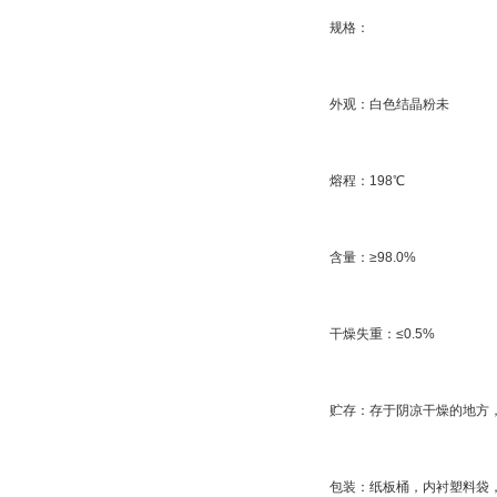
规格：
外观：白色结晶粉未
熔程：198℃
含量：≥98.0%
干燥失重：≤0.5%
贮存：存于阴凉干燥的地方
包装：纸板桶，内衬塑料袋，2