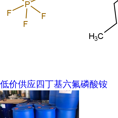
低价供应四丁基六氟磷酸铵