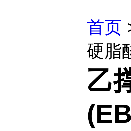
首页
硬脂酸
乙
(EB