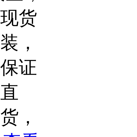
，现货
分装，
，保证
源直
发货，