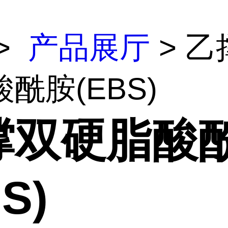
>
产品展厅
> 乙
酰胺(EBS)
撑双硬脂酸
S)