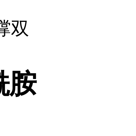
撑双
酰胺