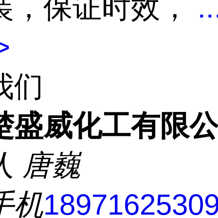
装，保证时效，
..
>
我们
楚盛威化工有限
人
唐巍
手机
1897162530