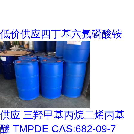
低价供应四丁基六氟磷酸铵
供应 三羟甲基丙烷二烯丙基
醚 TMPDE CAS:682-09-7