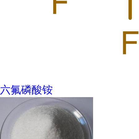
六氟磷酸铵