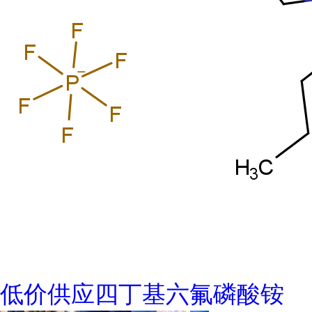
低价供应四丁基六氟磷酸铵