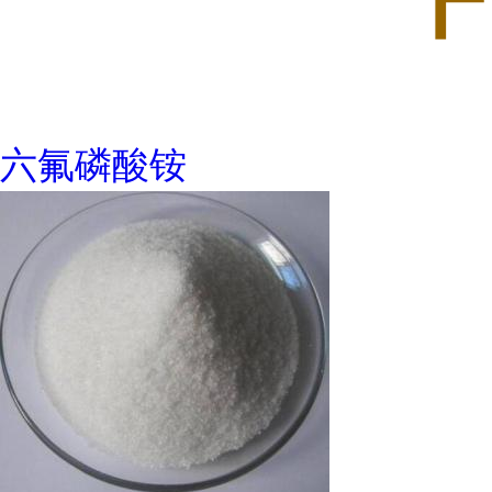
六氟磷酸铵