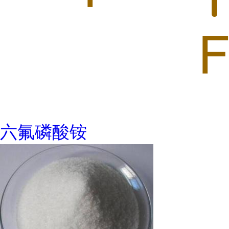
六氟磷酸铵