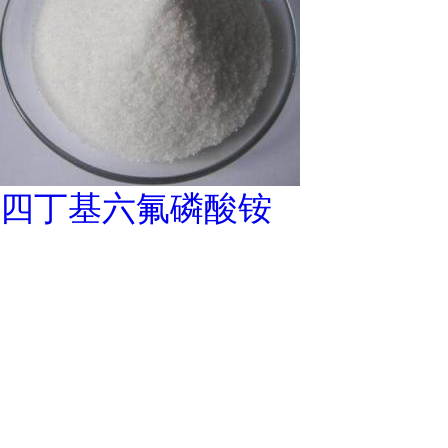
四丁基六氟磷酸铵