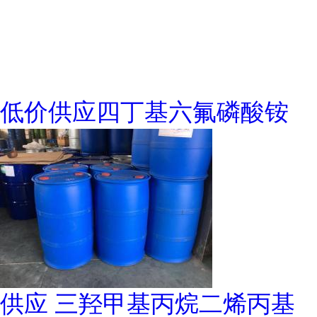
低价供应四丁基六氟磷酸铵
供应 三羟甲基丙烷二烯丙基