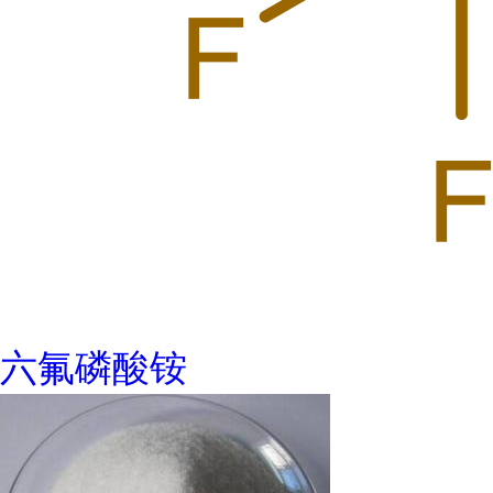
六氟磷酸铵