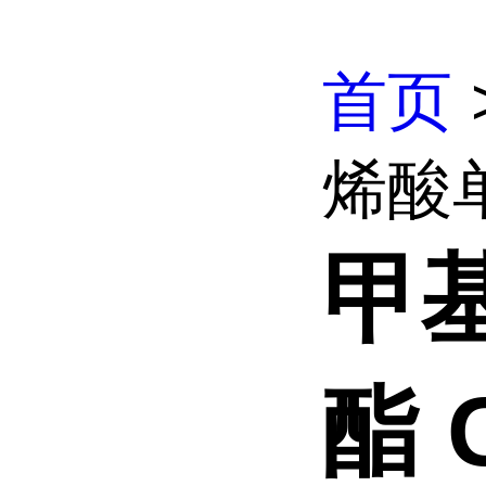
首页
烯酸
甲
酯 