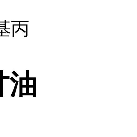
基丙
甘油