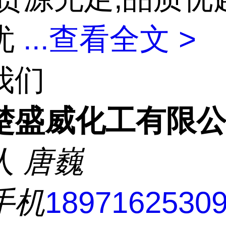
忧
...
查看全文 >
我们
楚盛威化工有限
人
唐巍
手机
1897162530