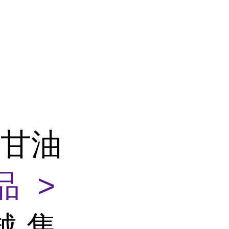
单甘油
品 >
越,售