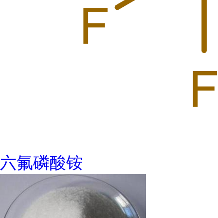
六氟磷酸铵