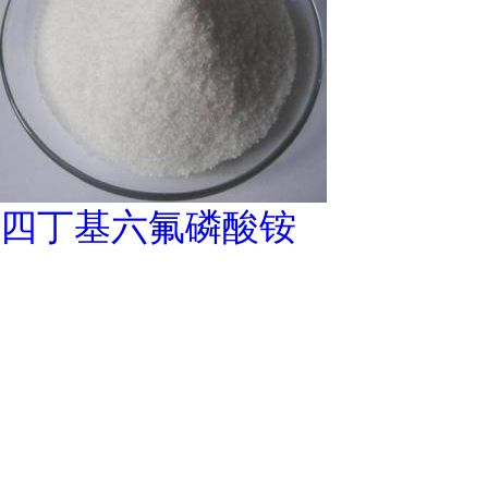
四丁基六氟磷酸铵