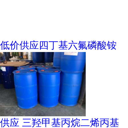
低价供应四丁基六氟磷酸铵
供应 三羟甲基丙烷二烯丙基