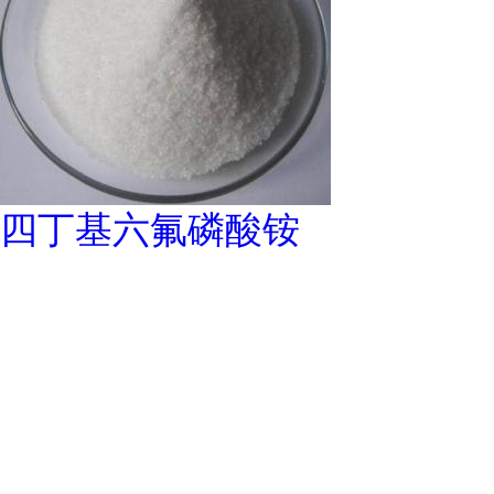
四丁基六氟磷酸铵