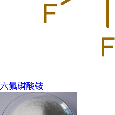
六氟磷酸铵