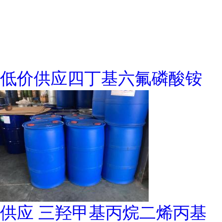
低价供应四丁基六氟磷酸铵
供应 三羟甲基丙烷二烯丙基