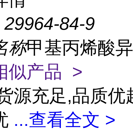
：
29964-84-9
名称
甲基丙烯酸
相似产品 >
货源充足,品质优
忧
...
查看全文 >