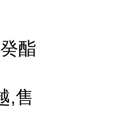
异癸酯
越,售