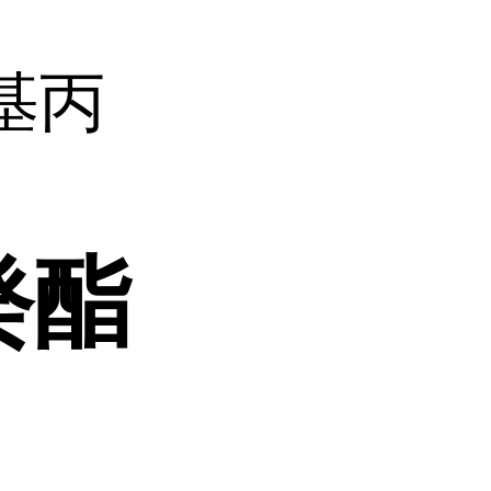
基丙
癸酯