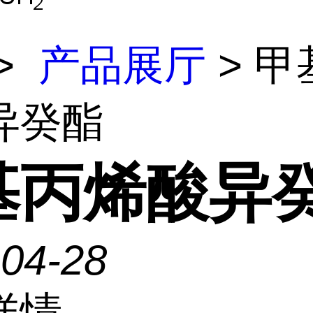
>
产品展厅
> 甲
异癸酯
基丙烯酸异
-04-28
详情