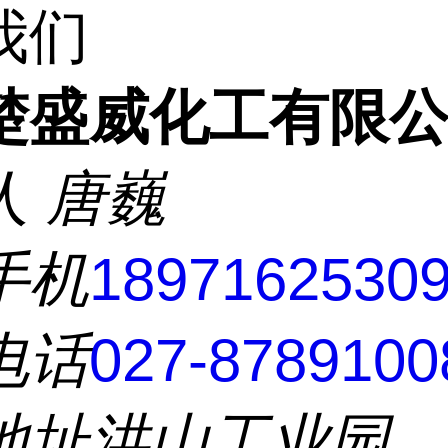
我们
楚盛威化工有限
人
唐巍
手机
1897162530
电话
027-8789100
地址
洪山工业园