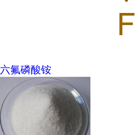
六氟磷酸铵