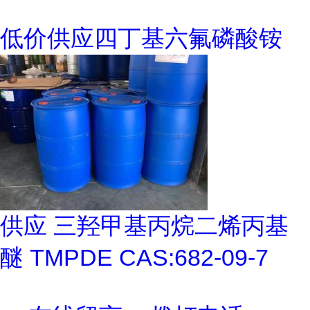
低价供应四丁基六氟磷酸铵
供应 三羟甲基丙烷二烯丙基
醚 TMPDE CAS:682-09-7