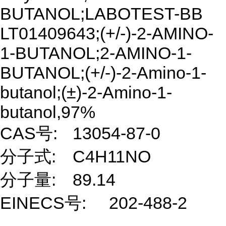
BUTANOL;LABOTEST-BB
LT01409643;(+/-)-2-AMINO-
1-BUTANOL;2-AMINO-1-
BUTANOL;(+/-)-2-Amino-1-
butanol;(±)-2-Amino-1-
butanol,97%
CAS号:
13054-87-0
分子式:
C4H11NO
分子量:
89.14
EINECS号:
202-488-2