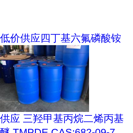
低价供应四丁基六氟磷酸铵
供应 三羟甲基丙烷二烯丙基
醚 TMPDE CAS:682-09-7