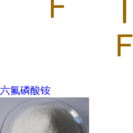
六氟磷酸铵