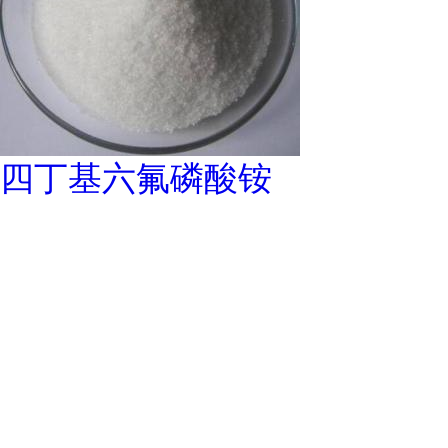
四丁基六氟磷酸铵