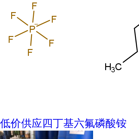
低价供应四丁基六氟磷酸铵