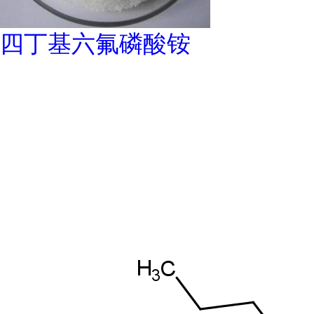
四丁基六氟磷酸铵