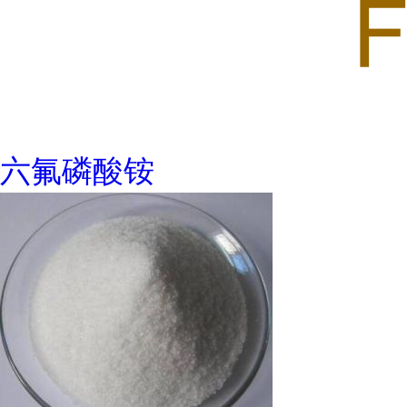
六氟磷酸铵