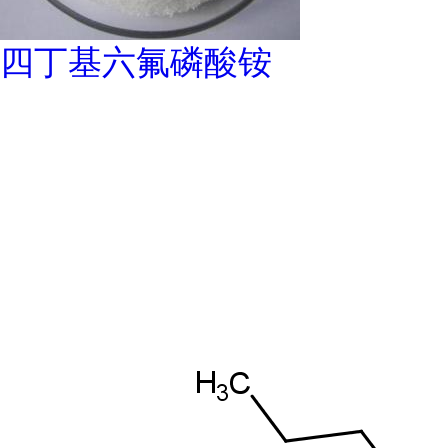
四丁基六氟磷酸铵