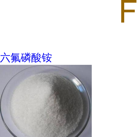
六氟磷酸铵