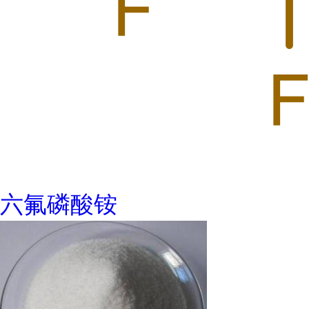
六氟磷酸铵