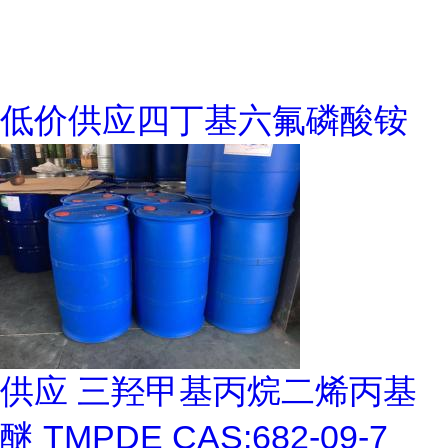
低价供应四丁基六氟磷酸铵
供应 三羟甲基丙烷二烯丙基
醚 TMPDE CAS:682-09-7