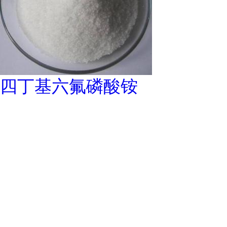
四丁基六氟磷酸铵