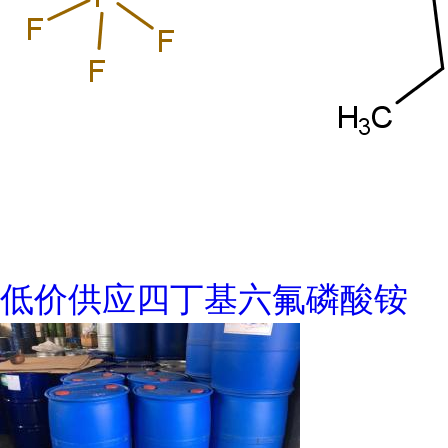
低价供应四丁基六氟磷酸铵