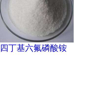
四丁基六氟磷酸铵