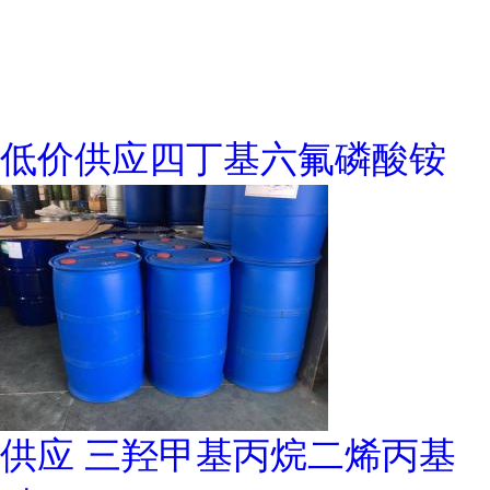
低价供应四丁基六氟磷酸铵
供应 三羟甲基丙烷二烯丙基