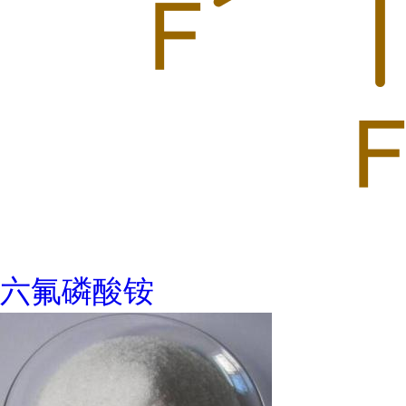
六氟磷酸铵