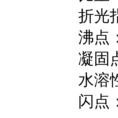
折光指
沸点：
凝固点
水溶
闪点：