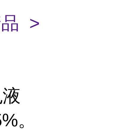
品 >
色液
5%。