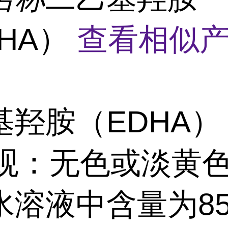
DHA）
查看相似产
基羟胺（EDHA）
观：无色或淡黄
水溶液中含量为8