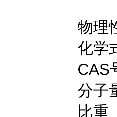
物理
化学式
CAS号
分子量
比重（