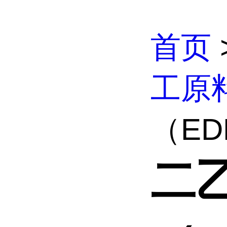
首页
工原
（ED
二