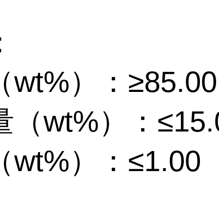
：
wt%）：≥85.00
（wt%）：≤15.
wt%）：≤1.00