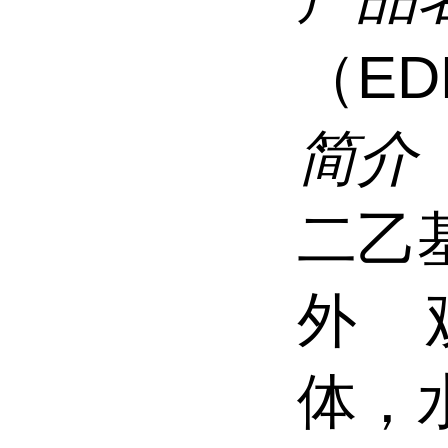
（E
简介
二乙
外 
体，