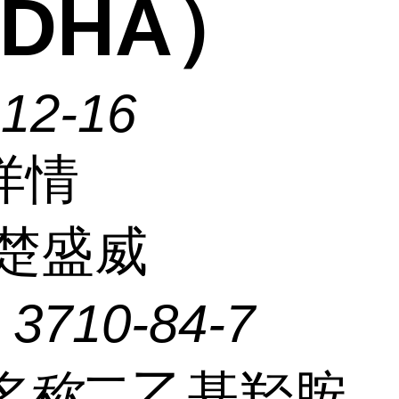
DHA）
-12-16
详情
楚盛威
：
3710-84-7
名称
二乙基羟胺