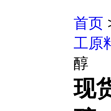
首页
工原
醇
现