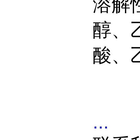
溶解
醇、
酸、
...