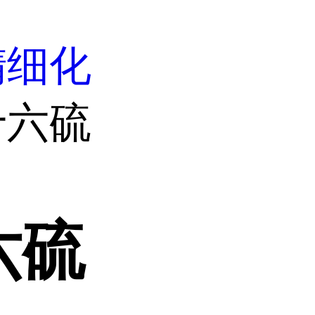
精细化
十六硫
六硫