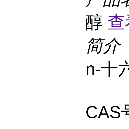
醇
查
简介
n-
CAS号