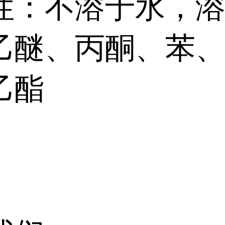
性：不溶于水，
乙醚、丙酮、苯
乙酯