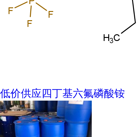
低价供应四丁基六氟磷酸铵