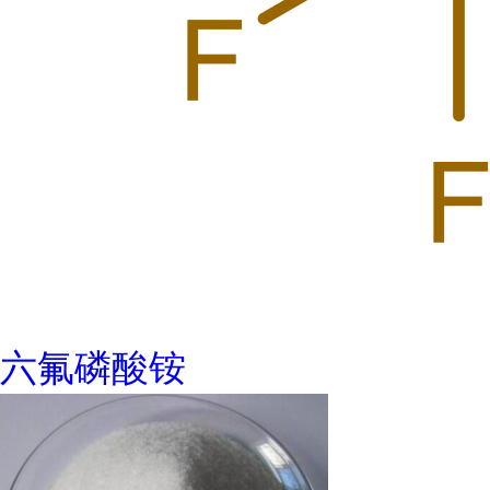
六氟磷酸铵