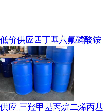
低价供应四丁基六氟磷酸铵
供应 三羟甲基丙烷二烯丙基