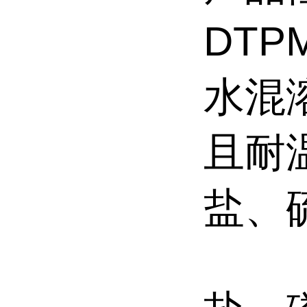
DT
水混
且耐
盐、