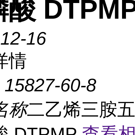
酸 DTPM
-12-16
详情
：
15827-60-8
名称
二乙烯三胺
 DTPMP
查看