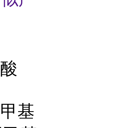
膦酸
亚甲基