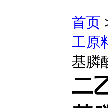
首页
工原
基膦酸
二