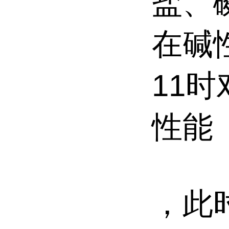
盐、
在碱
11
性能
，此