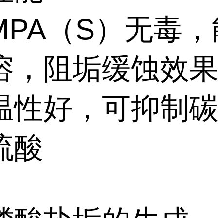
PMPA（S）无毒
溶，阻垢缓蚀效
温性好，可抑制
硫酸