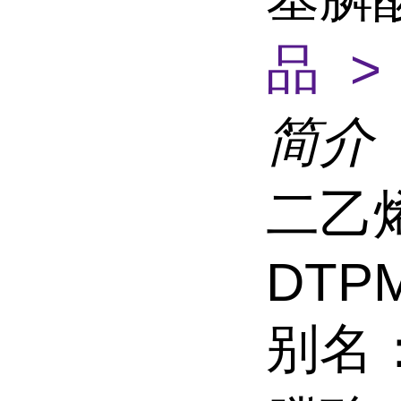
品 >
简介
二乙
DTP
别名