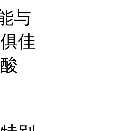
，能与
果俱佳
碳酸