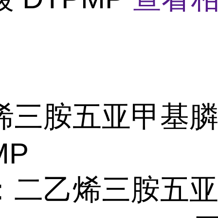
烯三胺五亚甲基
MP
：二乙烯三胺五