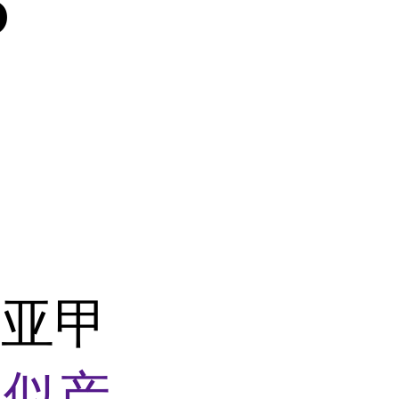
P
五亚甲
相似产