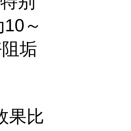
，特别
10～
好阻垢
效果比