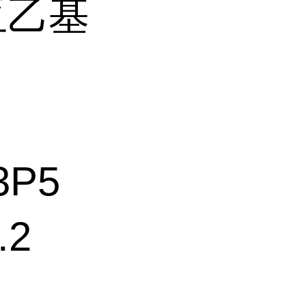
亚乙基
3P5
2