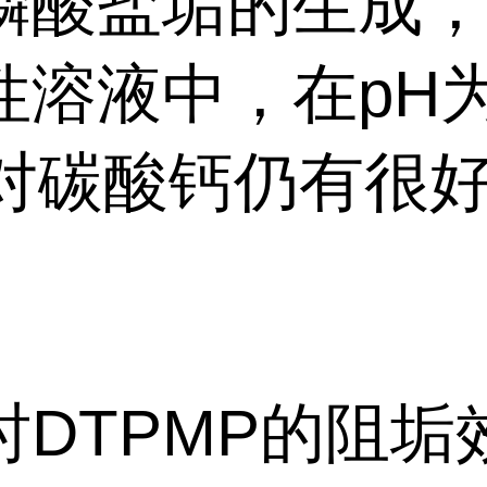
磷酸盐垢的生成
性溶液中，在pH为
时对碳酸钙仍有很
时DTPMP的阻垢