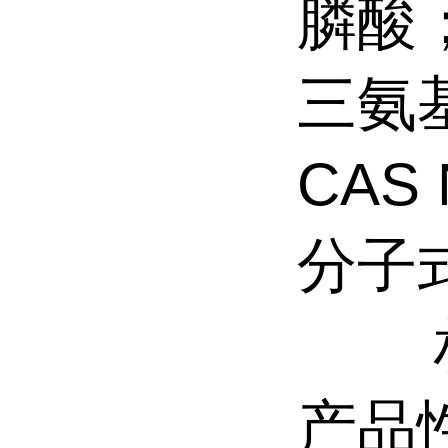
膦酸
三氨
CAS 
分子式
产品