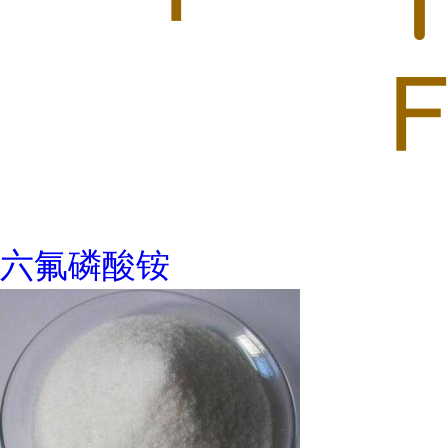
六氟磷酸铵