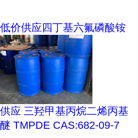
低价供应四丁基六氟磷酸铵
供应 三羟甲基丙烷二烯丙基
醚 TMPDE CAS:682-09-7