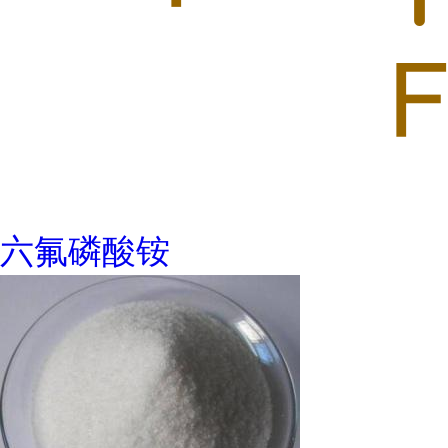
六氟磷酸铵