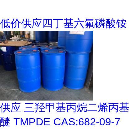
低价供应四丁基六氟磷酸铵
供应 三羟甲基丙烷二烯丙基
醚 TMPDE CAS:682-09-7