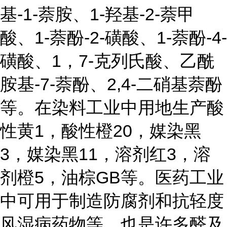
基-1-萘胺、1-羟基-2-萘甲
酸、1-萘酚-2-磺酸、1-萘酚-4-
磺酸、1，7-克列氏酸、乙酰
胺基-7-萘酚、2,4-二硝基萘酚
等。在染料工业中用地生产酸
性黄1，酸性橙20，媒染黑
3，媒染黑11，溶剂红3，溶
剂橙5，油棕GB等。医药工业
中可用于制造防腐剂和抗轻度
风湿病药物等。也是许多醛及