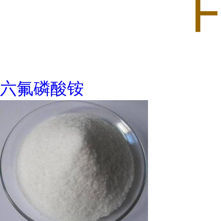
六氟磷酸铵