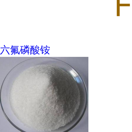
六氟磷酸铵