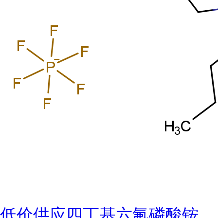
低价供应四丁基六氟磷酸铵