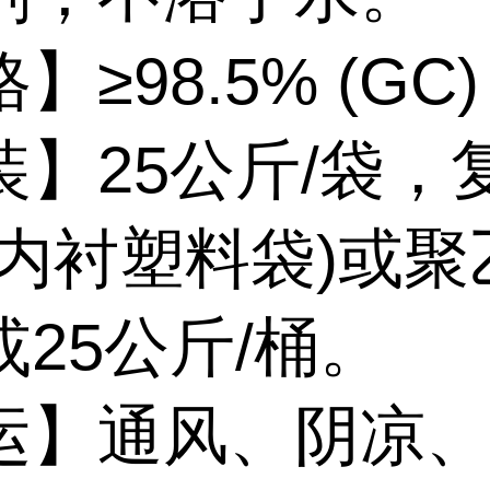
】≥98.5% (GC)
装】25公斤/袋，
(内衬塑料袋)或聚
25公斤/桶。
运】通风、阴凉