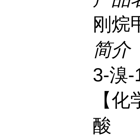
刚烷
简介
3-溴
【化学
酸 