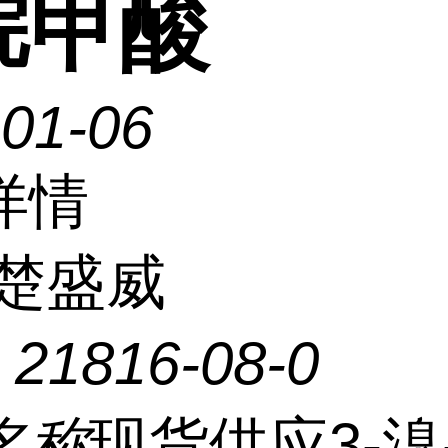
烷甲酸
-01-06
详情
楚盛威
：
21816-08-0
名称
现货供应3-溴-