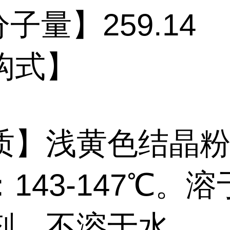
量】259.14
构式】
质】浅黄色结晶
143-147℃。
剂，不溶于水。