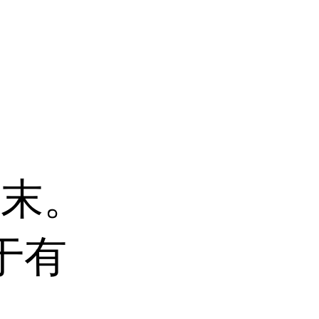
粉末。
溶于有