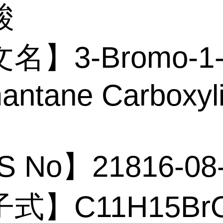
酸
名】3-Bromo-1
ntane Carboxyl
 No】21816-08
式】C11H15B