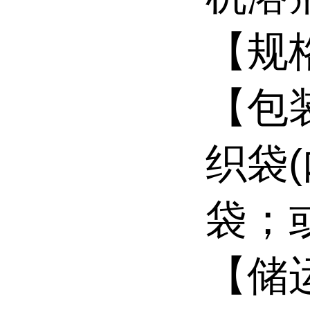
【规格
【包
织袋
袋；或
【储