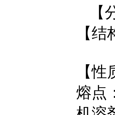
【分子
【结
【性
熔点：
机溶