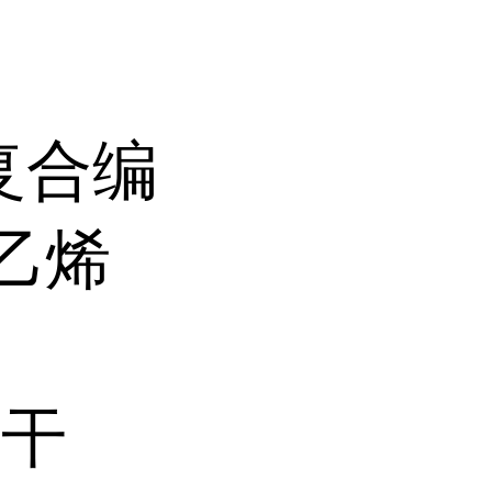
复合编
乙烯
、干