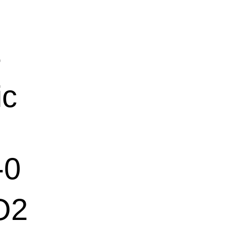
-
ic
-0
rO2