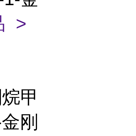
 >
刚烷甲
-金刚