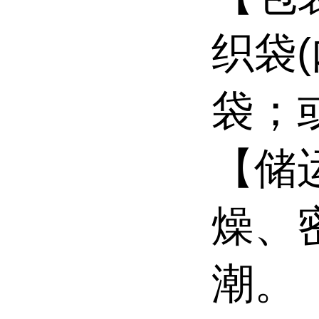
织袋
袋；或
【储
燥、
潮。