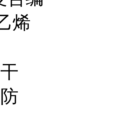
乙烯
、干
、防