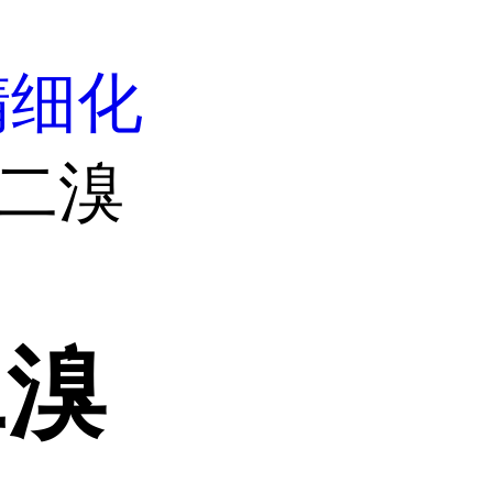
精细化
-二溴
二溴