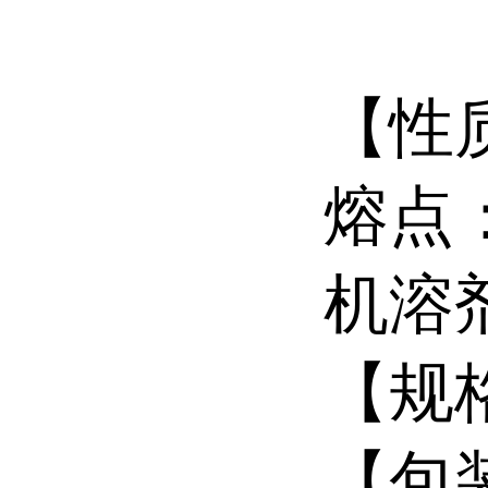
【性
熔点：
机溶
【规格
【包