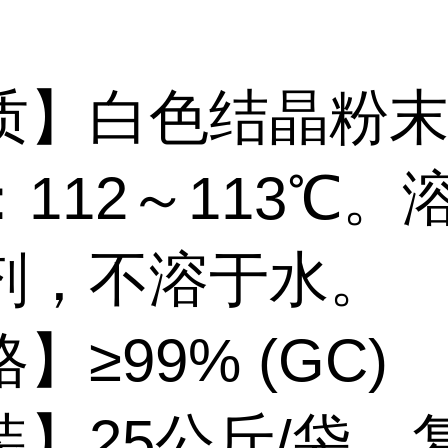
质】白色结晶粉
112～113℃。
剂，不溶于水。
】≥99% (GC)
装】25公斤/袋，