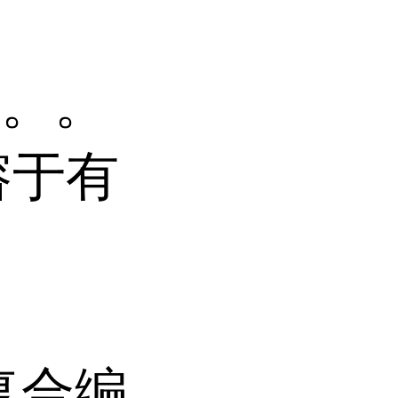
末。。
溶于有
复合编