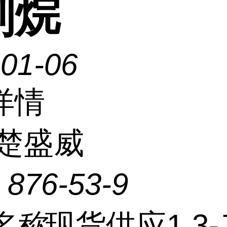
刚烷
-01-06
详情
楚盛威
：
876-53-9
名称
现货供应1,3