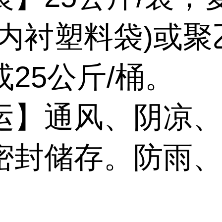
(内衬塑料袋)或聚
25公斤/桶。
运】通风、阴凉
密封储存。防雨