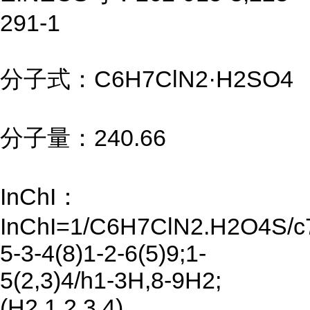
291-1
分子式：C6H7ClN2·H2SO4
分子量：240.66
InChI：
InChI=1/C6H7ClN2.H2O4S/c
5-3-4(8)1-2-6(5)9;1-
5(2,3)4/h1-3H,8-9H2;
(H2,1,2,3,4)