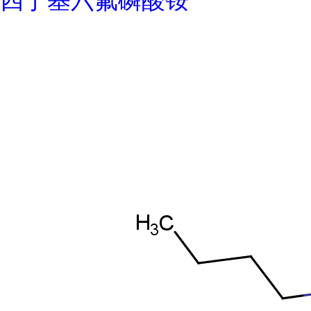
四丁基六氟磷酸铵