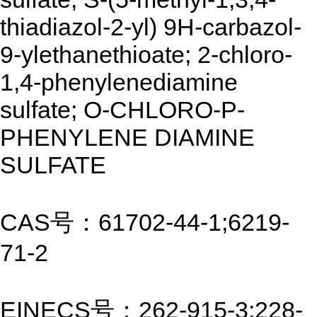
thiadiazol-2-yl) 9H-carbazol-
9-ylethanethioate; 2-chloro-
1,4-phenylenediamine
sulfate; O-CHLORO-P-
PHENYLENE DIAMINE
SULFATE
CAS号：61702-44-1;6219-
71-2
EINECS号：262-915-3;228-