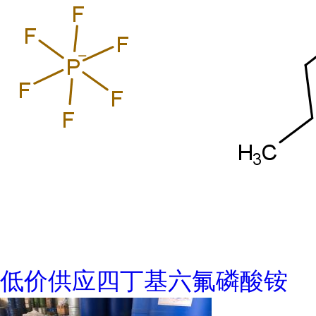
低价供应四丁基六氟磷酸铵