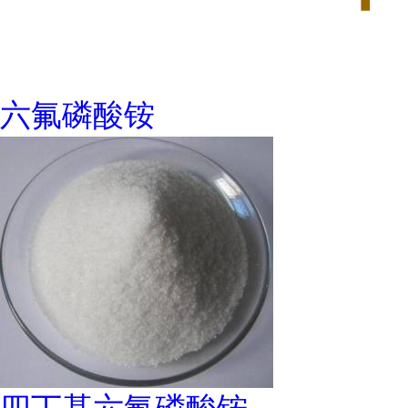
六氟磷酸铵