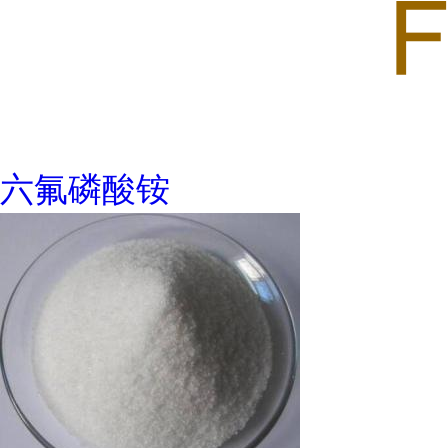
六氟磷酸铵