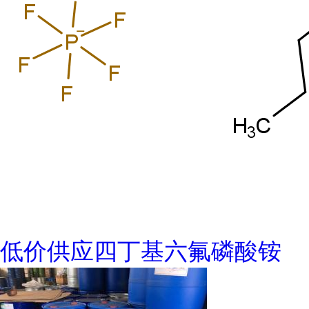
低价供应四丁基六氟磷酸铵