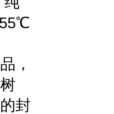
 纯
255℃
代品，
氧树
料的封