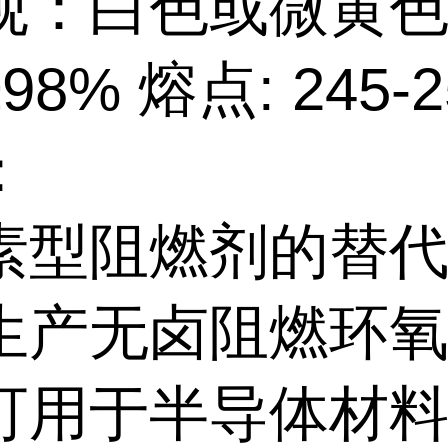
观：白色或微黄色
8% 熔点: 245-
：
素型阻燃剂的替
生产无卤阻燃环
可用于半导体材