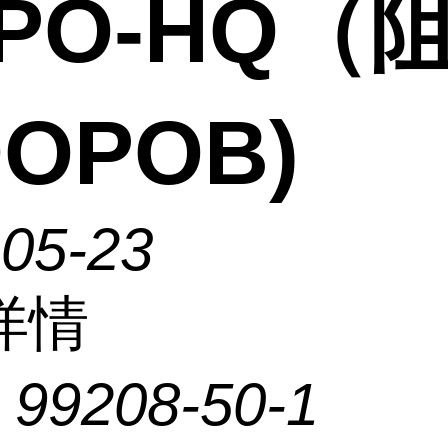
PO-HQ（
OPOB)
-05-23
详情
：
99208-50-1