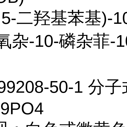
2,5-二羟基苯基)-1
-氧杂-10-磷杂菲-1
99208-50-1 分
H9PO4