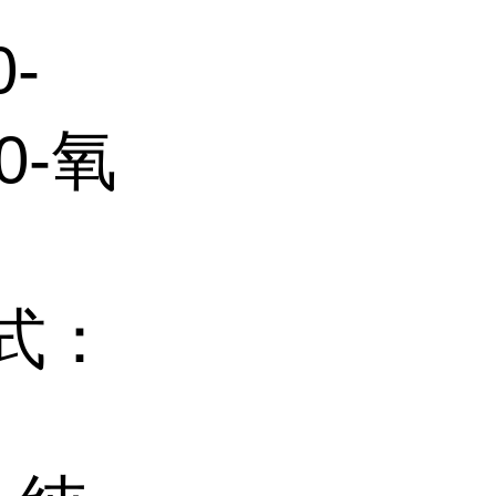
0-
0-氧
子式：