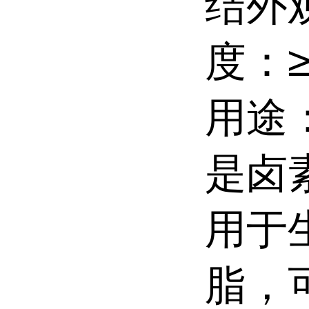
结外
度：≥9
用途
是卤
用于
脂，