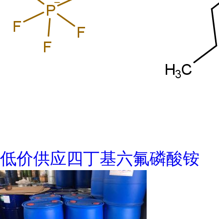
低价供应四丁基六氟磷酸铵