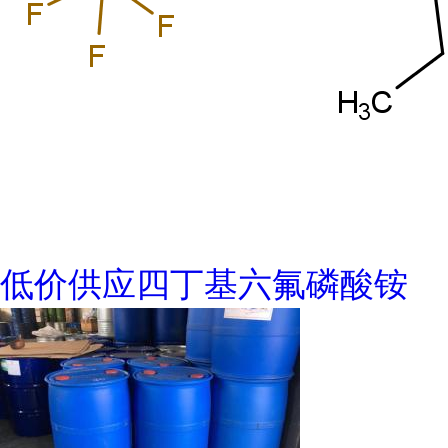
低价供应四丁基六氟磷酸铵