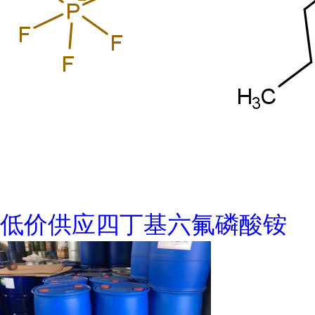
低价供应四丁基六氟磷酸铵